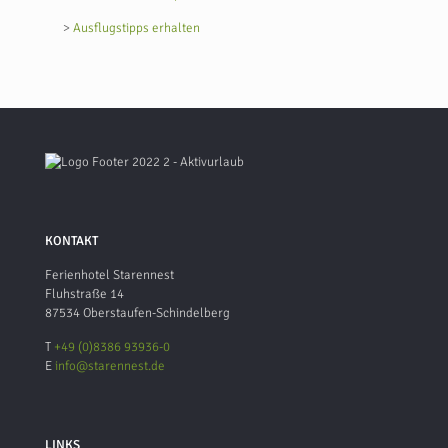
>
Ausflugstipps erhalten
KONTAKT
Ferienhotel Starennest
Fluhstraße 14
87534 Oberstaufen-Schindelberg
T
+49 (0)8386 93936-0
E
info@starennest.de
LINKS