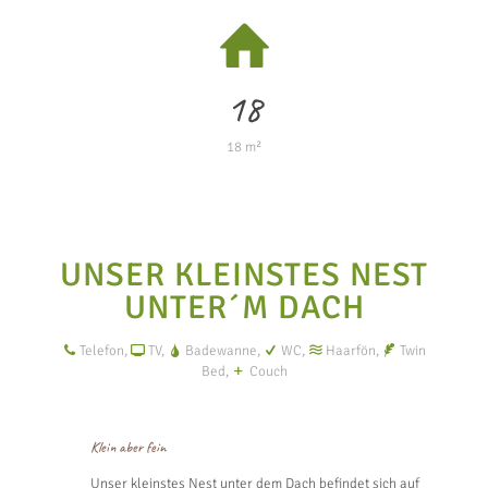
18
18 m²
UNSER KLEINSTES NEST
UNTER´M DACH
Telefon,
TV,
Badewanne,
WC,
Haarfön,
Twin
Bed,
Couch
Klein aber fein
Unser kleinstes Nest unter dem Dach befindet sich auf