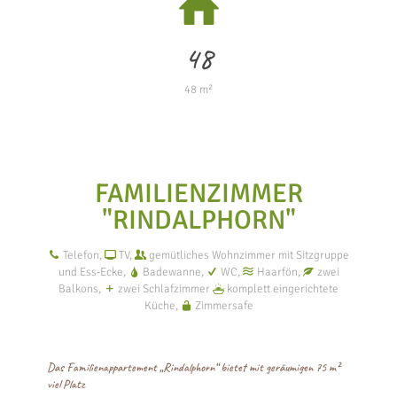
48
48 m²
FAMILIENZIMMER
"RINDALPHORN"
Telefon,
TV,
gemütliches Wohnzimmer mit Sitzgruppe
und Ess-Ecke,
Badewanne,
WC,
Haarfön,
zwei
Balkons,
zwei Schlafzimmer
komplett eingerichtete
Küche,
Zimmersafe
Das Familienappartement „Rindalphorn“ bietet mit geräumigen 75 m²
viel Platz