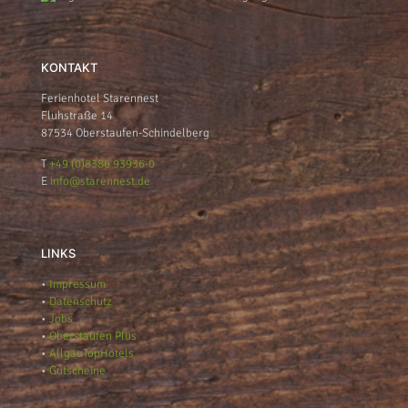
KONTAKT
Ferienhotel Starennest
Fluhstraße 14
87534 Oberstaufen-Schindelberg
T
+49 (0)8386 93936-0
E
info@starennest.de
LINKS
•
Impressum
•
Datenschutz
•
Jobs
•
Oberstaufen Plus
•
AllgäuTopHotels
•
Gutscheine