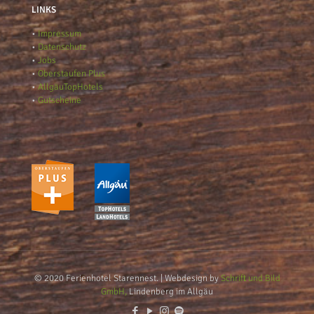
LINKS
•
Impressum
•
Datenschutz
•
Jobs
•
Oberstaufen Plus
•
AllgäuTopHotels
•
Gutscheine
© 2020 Ferienhotel Starennest. | Webdesign by
Schrift und Bild
GmbH,
Lindenberg im Allgäu