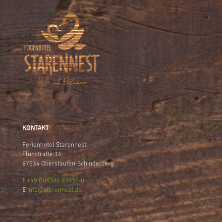
KONTAKT
Ferienhotel Starennest
Fluhstraße 14
87534 Oberstaufen-Schindelberg
T
+49 (0)8386 93936-0
E
info@starennest.de