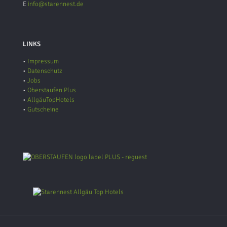
E
info@starennest.de
LINKS
•
Impressum
•
Datenschutz
•
Jobs
•
Oberstaufen Plus
•
AllgäuTopHotels
•
Gutscheine