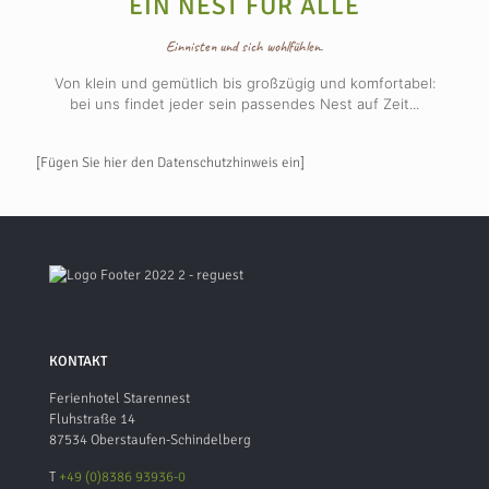
EIN NEST FÜR ALLE
Einnisten und sich wohlfühlen.
Von klein und gemütlich bis großzügig und komfortabel:
bei uns findet jeder sein passendes Nest auf Zeit...
[Fügen Sie hier den Datenschutzhinweis ein]
KONTAKT
Ferienhotel Starennest
Fluhstraße 14
87534 Oberstaufen-Schindelberg
T
+49 (0)8386 93936-0