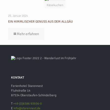
Käsekuchen
25. Januar 2024
EIN HIMMLISCHER GENUSS AUS DEM ALLGÄU
Mehr erfahren
KONTAKT
Ferienhotel Starennest
Fluhstraße 14
87534 Oberstaufen-Schindelberg
T
+49 (0)8386 93936-0
E
info@starennest.de