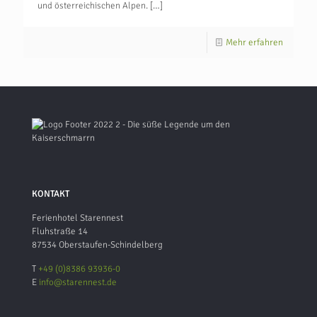
und österreichischen Alpen.
[…]
Mehr erfahren
KONTAKT
Ferienhotel Starennest
Fluhstraße 14
87534 Oberstaufen-Schindelberg
T
+49 (0)8386 93936-0
E
info@starennest.de