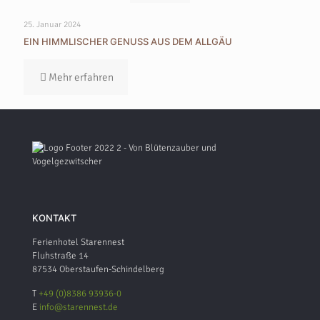
25. Januar 2024
EIN HIMMLISCHER GENUSS AUS DEM ALLGÄU
Mehr erfahren
KONTAKT
Ferienhotel Starennest
Fluhstraße 14
87534 Oberstaufen-Schindelberg
T
+49 (0)8386 93936-0
E
info@starennest.de